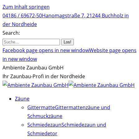
Zum Inhalt springen
04186 / 69672-50
Hanomagstraße 7, 21244 Buchholz in
der Nordheide
Search:
Facebook page opens in new window
Website page opens
in new window
Ambiente Zaunbau GmbH
Ihr Zaunbau-Profi in der Nordheide
Zäune
Gittermatte
Gittermattenzäune und
Schmuckzäune
Schmiedezaun
Schmiedezaun und
Schmiedetor