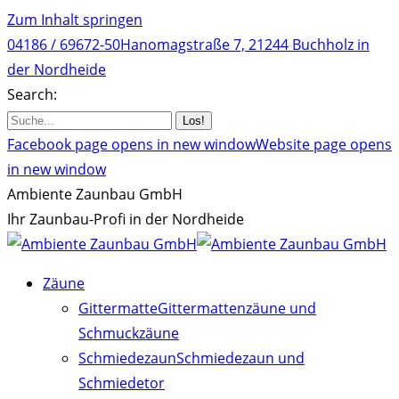
Zum Inhalt springen
04186 / 69672-50
Hanomagstraße 7, 21244 Buchholz in
der Nordheide
Search:
Facebook page opens in new window
Website page opens
in new window
Ambiente Zaunbau GmbH
Ihr Zaunbau-Profi in der Nordheide
Zäune
Gittermatte
Gittermattenzäune und
Schmuckzäune
Schmiedezaun
Schmiedezaun und
Schmiedetor